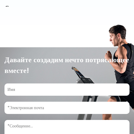
Сожженные калории на эллиптическом
тренажере: полное руководство по весу и
усилию
Jul 20, 2026
Сколько калорий составляет Эллиптический тренажер Сжечь
Человек, работающий с умеренной интенсивностью на ...
Давайте создадим нечто потрясающее
Читать далее
вместе!
Прорабатываемые эллиптические мышцы:
полное руководство по активации мышц
Jul 13, 2026
Эллиптический Активирует почти все основные группы мышц