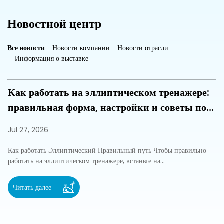
ответ Для чистого сжигания калорий и наращивания силы нижней
части тела ле...
Новостной центр
Читать далее
Все новости
Новости компании
Новости отрасли
Информация о выставке
Как работать на эллиптическом тренажере:
правильная форма, настройки и советы по
тренировкам
Jul 27, 2026
Как работать Эллиптический Правильный путь Чтобы правильно
работать на эллиптическом тренажере, встаньте на...
Читать далее