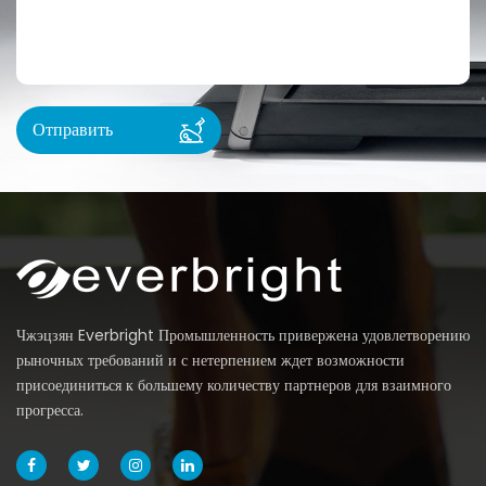
одним движением Эллиптический трена...
Читать далее
Руководство по тренировкам на наклонной
беговой дорожке: лучшие настройки, планы
и преимущества
Jul 06, 2026
наклон Беговая дорожка Тренировка: прямой ответ Тренировка на
наклонной беговой дорожке поднимает платформу...
Чжэцзян Everbright Промышленность привержена удовлетворению
рыночных требований и с нетерпением ждет возможности
Читать далее
присоединиться к большему количеству партнеров для взаимного
прогресса.